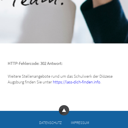
HTTP-Fehlercode: 302 Antwort:
Weitere Stellenangebote rund um das Schulwerk der Diözese
Augsburg finden Sie unter
https://lass-dich-finden.info
.
DATEN­SCHUTZ
IM­PRES­SUM