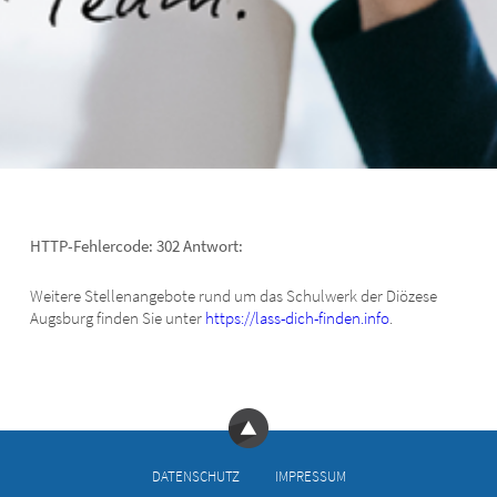
HTTP-Fehlercode: 302 Antwort:
Weitere Stellenangebote rund um das Schulwerk der Diözese
Augsburg finden Sie unter
https://lass-dich-finden.info
.
DATEN­SCHUTZ
IM­PRES­SUM